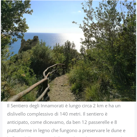
Il Sentiero degli Innamorati è lungo circa 2 km e ha un
dislivello complessivo di 140 metri. Il sentiero è
anticipato, come dicevamo, da ben 12 passerelle e 8
piattaforme in legno che fungono a preservare le dune e