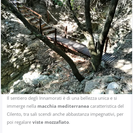
Il sentiero degli Innamorati è di una bellezza unica e si
immerge nella
macchia mediterranea
caratteristica del
Cilento, tra sali scendi anche abbastanza impegnativi, per
poi regalare
viste mozzafiato
.